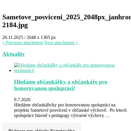
Sametove_posviceni_2025_2048px_janhro
2184.jpg
26.11.2025
/
2048
x
1365 px
« Previous
attachment
Next
attachment
»
Aktuality
Hledáme občankářky a občankáře pro
honorovanou spolupráci!
9.7.2026
Hledáme občankáře/ky pro honorovanou spolupráci na
projektu Sametové posvícení v občanské výchově. Po letech
spolupráce hlavně s pedagogy výtvarné výchovy …