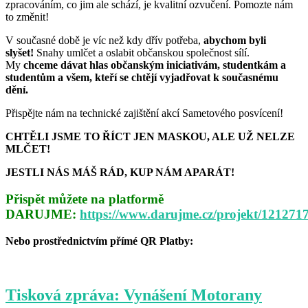
zpracováním, co jim ale schází, je kvalitní ozvučení. Pomozte nám
názve
to změnit!
Podpoř
dobré
V současné době je víc než kdy dřív potřeba,
abychom byli
ozvuče
slyšet!
Snahy umlčet a oslabit občanskou společnost sílí.
akcí
My
chceme dávat hlas občanským iniciativám, studentkám a
Sameto
studentům a všem, kteří se chtějí vyjadřovat k současnému
posvíce
dění.
Přispějte nám na technické zajištění akcí Sametového posvícení!
CHTĚLI JSME TO ŘÍCT JEN MASKOU, ALE UŽ NELZE
MLČET!
JESTLI NÁS MÁŠ RÁD, KUP NÁM APARÁT!
Přispět můžete na platformě
DARUJME:
https://www.darujme.cz/projekt/121271
Nebo prostřednictvím přímé QR Platby:
Tisková zpráva: Vynášení Motorany