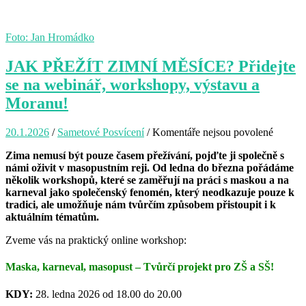
Foto: Jan Hromádko
JAK PŘEŽÍT ZIMNÍ MĚSÍCE? Přidejte
se na webinář, workshopy, výstavu a
Moranu!
20.1.2026
/
Sametové Posvícení
/
Komentáře nejsou povolené
u
textu
Zima nemusí být pouze časem přežívání, pojďte ji společně s
s
námi oživit v masopustním reji. Od ledna do března pořádáme
názve
několik workshopů, které se zaměřují na práci s maskou a na
JAK
karneval jako společenský fenomén, který neodkazuje pouze k
PŘEŽÍ
tradici, ale umožňuje nám tvůrčím způsobem přistoupit i k
ZIMNÍ
aktuálním tématům.
MĚSÍC
Přidejte
Zveme vás na praktický online workshop:
se
na
Maska, karneval, masopust – Tvůrčí projekt pro ZŠ a SŠ!
webiná
worksh
výstav
KDY:
28. ledna 2026 od 18.00 do 20.00
a