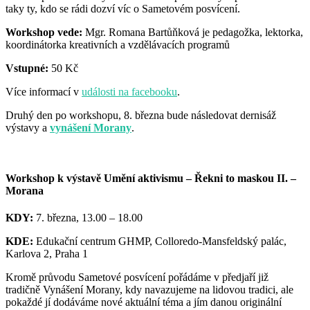
taky ty, kdo se rádi dozví víc o Sametovém posvícení.
Workshop vede:
Mgr. Romana Bartůňková je pedagožka, lektorka,
koordinátorka kreativních a vzdělávacích programů
Vstupné:
50 Kč
Více informací v
události na facebooku
.
Druhý den po workshopu, 8. března bude následovat dernisáž
výstavy a
vynášení Morany
.
Workshop k výstavě Umění aktivismu – Řekni to maskou II. –
Morana
KDY:
7. března, 13.00 – 18.00
KDE:
Edukační centrum GHMP, Colloredo-Mansfeldský palác,
Karlova 2, Praha 1
Kromě průvodu Sametové posvícení pořádáme v předjaří již
tradičně Vynášení Morany, kdy navazujeme na lidovou tradici, ale
pokaždé jí dodáváme nové aktuální téma a jím danou originální