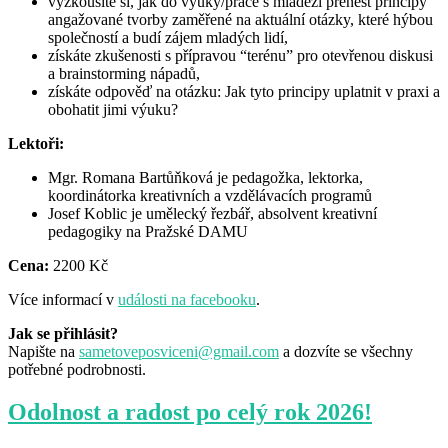
vyzkoušíte si, jak do výuky/práce s mládeží přenést principy
angažované tvorby zaměřené na aktuální otázky, které hýbou
společností a budí zájem mladých lidí,
získáte zkušenosti s přípravou “terénu” pro otevřenou diskusi
a brainstorming nápadů,
získáte odpověď na otázku: Jak tyto principy uplatnit v praxi a
obohatit jimi výuku?
Lektoři:
Mgr. Romana Bartůňková je pedagožka, lektorka,
koordinátorka kreativních a vzdělávacích programů
Josef Koblic je umělecký řezbář, absolvent kreativní
pedagogiky na Pražské DAMU
Cena:
2200 Kč
Více informací v
události na facebooku
.
Jak se přihlásit?
Napište na
sametoveposviceni@gmail.com
a dozvíte se všechny
potřebné podrobnosti.
Odolnost a radost po celý rok 2026!