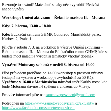
Rezonuje to s vámi? Máte chuť si taky něco vyrobit? Předvést
anebo vynést?
Workshop:
Umění aktivismu – Řekni to maskou II. – Morana
Kdy: 7. března,
13.00 – 18.00
Kde:
Edukační centrum GHMP, Colloredo-Mansfeldský palác,
Karlova 2, Praha 1.
Přijďte v sobotu 7. 3. na workshop
k výstavě Umění aktivismu –
Řekni to maskou II. – Morana
do
Edukačního centra GHMP, kde
se
budete moct naladit a vyrobit si tematicky vhodný doplněk.
Vynášení Motorany se koná v neděli 8. března od 16.00
Před průvodem proběhne od 14.00 workshop v prostoru výstavy
(vstupné na výstavu a workshop je zvýhodněné za 50 Kč).
Vyrážíme v 16.00 z Mariánského náměstí
směr Karlův most, kde
bude Motorana slavnostně spálena a vhozena do Vltavy.
Pro více informací pište na:
sametoveposviceni@gmail.com
.
Podrobněji na
https://www.sametoveposviceni.cz/aktuality/
a
https://www.facebook.com/sametoveposviceni