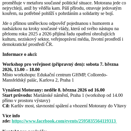
proměňuje v metaforu současné politické situace. Motorana jede co
nejrychleji, aniž by věděla kam. Pálí přírodu, otravuje jedovatým
kouřem, na potřebné pohlíží s pohrdáním a solidarity se bojí.
Jde o přímou uměleckou odpověď pojednanou s humorem a
nadsázkou na kroky současné vlády, která od svého nástupu na
přelomu roku 2025 a 2026 přijímá řadu opatření ohrožujících
kulturu, neziskový sektor, veřejnoprávní média, životní prostředí i
demokratické prostředí ČR.
Informace o akci:
Workshop pro veřejnost (přípravný den): sobota 7. března
2026, 13.00 – 18.00
Místo workshopu: Edukační centrum GHMP, Colloredo-
Mansfeldský palác, Karlova 2, Praha 1
Vynášení Motorany: neděle 8. března 2026 od 16.00
Start průvodu:
Mariánské náměstí, Praha 1 (workshop od 14.00
přímo v prostoru výstavy)
Cíl:
Karlův most, slavnostní spálení a vhození Motorany do Vltavy
Více info
zde:
https://www.facebook.com/events/2595835564119313