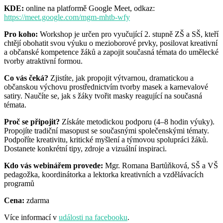
Moranu
KDE:
online
na platformě Google Meet,
odkaz:
https://meet.google.com/mgm-mhtb-wfy
Pro koho:
Workshop je určen pro vyučující 2. stupně ZŠ a SŠ, kteří
chtějí obohatit svou výuku o mezioborové prvky, posilovat kreativní
a občanské kompetence žáků a zapojit současná témata do umělecké
tvorby atraktivní formou.
Co vás čeká?
Zjistíte, jak propojit výtvarnou, dramatickou a
občanskou výchovu prostřednictvím tvorby masek a karnevalové
satiry. Naučíte se, jak s žáky tvořit masky reagující na současná
témata.
Proč se připojit?
Získáte metodickou podporu (4–8 hodin výuky).
Propojíte tradiční masopust se současnými společenskými tématy.
Podpoříte kreativitu, kritické myšlení a týmovou spolupráci žáků.
Dostanete konkrétní tipy, zdroje a vizuální inspiraci.
Kdo vás webinářem provede:
Mgr.
Romana Bartůňková,
SŠ a VŠ
pedagožka, koordinátorka a lektorka kreativních a vzdělávacích
programů
Cena:
zdarma
Více informací v
události na facebooku
.