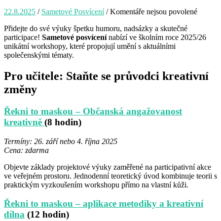
22.8.2025
/
Sametové Posvícení
/
Komentáře nejsou povolené
u
textu
Přidejte do své výuky špetku humoru, nadsázky a skutečné
s
participace!
Sametové posvícení
nabízí ve školním roce 2025/26
názve
unikátní workshopy, které propojují umění s aktuálními
Nabídk
společenskými tématy.
worksh
Řekni
Pro učitele: Staňte se průvodci kreativní
to
maskou
změny
Pro
žáky
i
Řekni to maskou – Občanská angažovanost
vyučují
kreativně
(8 hodin)
Termíny: 26. září nebo 4. října 2025
Cena: zdarma
Objevte základy projektové výuky zaměřené na participativní akce
ve veřejném prostoru. Jednodenní teoretický úvod kombinuje teorii s
praktickým vyzkoušením workshopu přímo na vlastní kůži.
Řekni to maskou – aplikace metodiky a kreativní
dílna
(12 hodin)