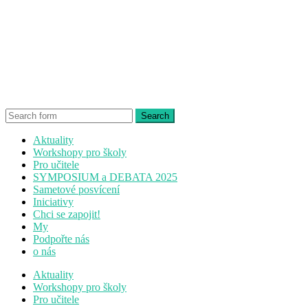
Aktuality
Workshopy pro školy
Pro učitele
SYMPOSIUM a DEBATA 2025
Sametové posvícení
Iniciativy
Chci se zapojit!
My
Podpořte nás
o nás
Aktuality
Workshopy pro školy
Pro učitele