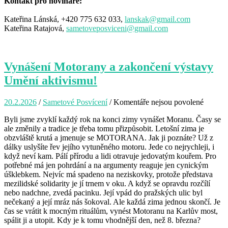
Kontakt pro novináře:
Kateřina Lánská, +420 775 632 033,
lanskak@gmail.com
Kateřina Ratajová,
sametoveposviceni@gmail.com
Vynášení Motorany a zakončení výstavy
Umění aktivismu!
20.2.2026
/
Sametové Posvícení
/
Komentáře nejsou povolené
u
textu
Byli jsme zvyklí každý rok na konci zimy vynášet Moranu. Časy se
s
ale změnily a tradice je třeba tomu přizpůsobit. Letošní zima je
názve
obzvláště krutá a jmenuje se MOTORANA. Jak ji poznáte? Už z
Vynáše
dálky uslyšíte řev jejího vytuněného motoru. Jede co nejrychleji, i
Motora
když neví kam. Pálí přírodu a lidi otravuje jedovatým kouřem. Pro
a
potřebné má jen pohrdání a na argumenty reaguje jen cynickým
zakonč
úšklebkem. Nejvíc má spadeno na neziskovky, protože představa
výstav
mezilidské solidarity je jí trnem v oku. A když se opravdu rozčílí
Umění
nebo nadchne, zvedá pacinku. Její vpád do pražských ulic byl
aktivis
nečekaný a její mráz nás šokoval. Ale každá zima jednou skončí. Je
čas se vrátit k mocným rituálům, vynést Motoranu na Karlův most,
spálit ji a utopit. Kdy je k tomu vhodnější den, než 8. března?