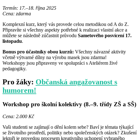
Termín: 17.–18. října 2025
Cena: zdarma
Komplexní kurz, který vás provede celou metodikou od A do Z.
Připravíte si všechny aspekty potřebné k realizaci vlastní akce a
můžete se následně zúčastnit průvodu
Sametového posvícení 17.
listopadu
.
Bonus pro účastníky obou kurzů:
Všechny návazné aktivity
včetně výtvarné dílny na výrobu masek jsou zdarma!
Workshopy jsou připraveny ve spolupráci s Ateliérem živé
pedagogiky.
Pro žáky:
Občanská angažovanost s
humorem!
Workshop pro školní kolektivy
(8.–9. třídy ZŠ a SŠ)
Cena: 2.000 Kč
Vaši studenti se zajímají o dění kolem sebe? Baví je témata týkající
se životního prostředí, politiky nebo společenských otázek? Zkušení
lektoři je provedou procesem kreativního uchopení vybraného