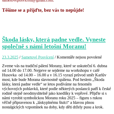
sametoveposviceni@gmail.com.
Těšíme se a přijďte, bez vás to nepůjde!
Škoda lásky, která padne vedle. Vyneste
společně s námi letošní Moranu!
23.3.2025
/
Sametové Posvícení
/
Komentáře nejsou povolené
u
textu
Zveme vás na tradiční pálení Morany, které se uskuteční 6. dubna
s
od 14.00 do 17.00. Nejprve se sejdeme na workshopu v café
názve
Husovka od 14.00 – 16.00 a v 16.15 vyrazí průvod směr Karlův
Škoda
most, kde bude Morana slavnostně spálena. Pod heslem „Škoda
lásky,
lásky, která padne vedle“ se letos podíváme na fenomén
která
výchovných pohlavků, které podle některých poslanců patří k české
padne
rodině stejně neodmyslitelně jako knedlíky k vepřové. Přijďte si s
vedle.
námi vyrobit symbolickou Moranu roku 2025 – figuru s rukou
Vynest
věčně připravenou k „láskyplnému štulci“ a hlavou plnou
společ
nostalgických vzpomínek na doby, kdy děti držely pusu a krok.
s
námi