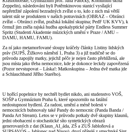
Krásnohorské
, Gymnazium prof. Jana Patočky, Komunitní škola
ročník
Zeppelin), následováni byli Potěmkinovou stanicí vysílající
Samet
nepřetržité zápolení bezradných zvířat o to, kdo z nich má větší
posvíc
talent stát se produktem v našich potravinách (
OBRAZ – Obránci
zvířat
– Obránci zvířat, pražská lokální skupina; PedF UK KVV), k
čemuž jim zněla rajská hudba apokalyptické párty Endless Summer
Spritz (Studenti
Akademie múzických umění v Praze / AMU
–
DAMU, HAMU, FAMU).
Za ní jako metamorfované sloupy kráčely články Listiny lidských
práv (
SUPŠ
, Žižkovo náměstí 1, Praha 3) a již tradičně se do
průvodu zapojily matky, jejichž péče je nejen často přehlížená, ale
jsou místa jako třeba nemocnice, kde je dokonce leckdy zapovězená
(Pozor nevstupovat – Láska!: Matkoskupina – Jedna dvě matka jde
a Schlauchband Jiřího Starého).
U hořící popelnice by nechtěl bydlet nikdo, ani studenstvo
VOŠ,
SOŠP a Gymnázium Praha 6
, které upozornilo na fatální
nedostupnost bydlení. Za radost, umění a méně bolesti v
nemocnicích bubnovaly také Pandy do nemocnic (
Panda Banda /
Panda Art Stream
). Letos se v průvodu potkaly dvě skupiny klaunů,
jedni obohacení o stochastické síto syntetických obrazů
generovaných z dat (Klaun_AI_áda,
ZŠ a ZUŠ Jabloňová
a
SUPSAVOS – Jablonec nad Nisou
), druzí přátelé z utrechtské
Sint