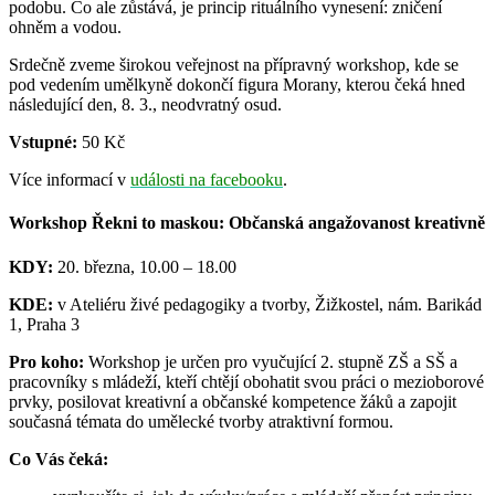
podobu. Co ale zůstává, je princip rituálního vynesení: zničení
ohněm a vodou.
Srdečně zveme širokou veřejnost na přípravný workshop, kde se
pod vedením umělkyně dokončí figura Morany, kterou čeká hned
následující den, 8. 3., neodvratný osud.
Vstupné:
50 Kč
Více informací v
události na facebooku
.
Workshop Řekni to maskou: Občanská angažovanost kreativně
KDY:
20. března, 10.00 – 18.00
KDE:
v Ateliéru živé pedagogiky a tvorby, Žižkostel, nám. Barikád
1, Praha 3
Pro koho:
Workshop je určen pro vyučující 2. stupně ZŠ a SŠ a
pracovníky s mládeží, kteří chtějí obohatit svou práci o mezioborové
prvky, posilovat kreativní a občanské kompetence žáků a zapojit
současná témata do umělecké tvorby atraktivní formou.
Co Vás čeká: