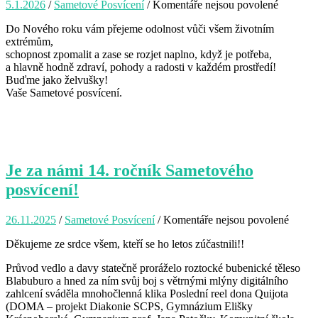
5.1.2026
/
Sametové Posvícení
/
Komentáře nejsou povolené
u
textu
Do Nového roku vám přejeme odolnost vůči všem životním
s
extrémům,
názvem
schopnost zpomalit a zase se rozjet naplno, když je potřeba,
Odolnos
a hlavně hodně zdraví, pohody a radosti v každém prostředí!
a
Buďme jako želvušky!
radost
Vaše Sametové posvícení.
po
celý
rok
2026!
Je za námi 14. ročník Sametového
posvícení!
26.11.2025
/
Sametové Posvícení
/
Komentáře nejsou povolené
u
textu
Děkujeme ze srdce všem, kteří se ho letos zúčastnili!!
s
názve
Průvod vedlo a davy statečně proráželo roztocké bubenické těleso
Je
Blabuburo a hned za ním svůj boj s větrnými mlýny digitálního
za
zahlcení sváděla mnohočlenná klika Poslední reel dona Quijota
námi
(
DOMA – projekt Diakonie SCPS
,
Gymnázium Elišky
14.