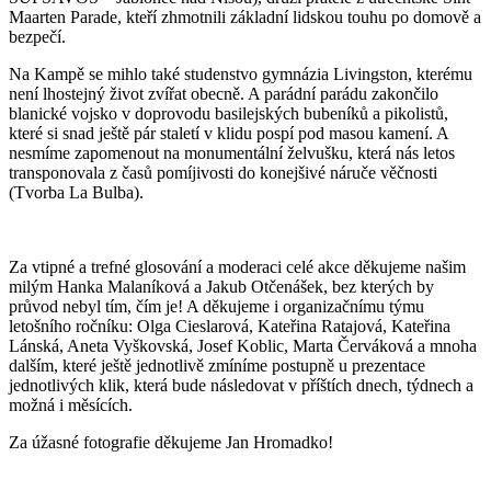
Maarten Parade
, kteří zhmotnili základní lidskou touhu po domově a
bezpečí.
Na Kampě se mihlo také studenstvo gymnázia Livingston, kterému
není lhostejný život zvířat obecně. A parádní parádu zakončilo
blanické vojsko v doprovodu basilejských bubeníků a pikolistů,
které si snad ještě pár staletí v klidu pospí pod masou kamení. A
nesmíme zapomenout na monumentální želvušku, která nás letos
transponovala z časů pomíjivosti do konejšivé náruče věčnosti
(
Tvorba La Bulba
).
Za vtipné a trefné glosování a moderaci celé akce děkujeme našim
milým
Hanka Malaníková
a
Jakub Otčenášek
, bez kterých by
průvod nebyl tím, čím je! A děkujeme i organizačnímu týmu
letošního ročníku: Olga Cieslarová, Kateřina Ratajová, Kateřina
Lánská, Aneta Vyškovská, Josef Koblic, Marta Červáková a mnoha
dalším, které ještě jednotlivě zmíníme postupně u prezentace
jednotlivých klik, která bude následovat v příštích dnech, týdnech a
možná i měsících.
Za úžasné fotografie děkujeme
Jan Hromadko
!