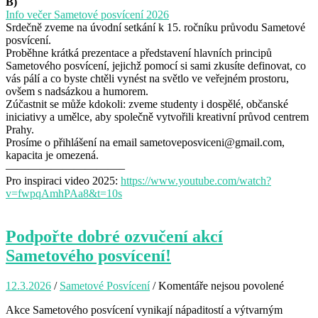
B)
Info večer Sametové posvícení 2026
Srdečně zveme na úvodní setkání k 15. ročníku průvodu Sametové
posvícení.
Proběhne krátká prezentace a představení hlavních principů
Sametového posvícení, jejichž pomocí si sami zkusíte definovat, co
vás pálí a co byste chtěli vynést na světlo ve veřejném prostoru,
ovšem s nadsázkou a humorem.
Zúčastnit se může kdokoli: zveme studenty i dospělé, občanské
iniciativy a umělce, aby společně vytvořili kreativní průvod centrem
Prahy.
Prosíme o přihlášení na email sametoveposviceni@gmail.com,
kapacita je omezená.
——————————–
Pro inspiraci video 2025:
https://www.youtube.com/watch?
v=fwpqAmhPAa8&t=10s
Podpořte dobré ozvučení akcí
Sametového posvícení!
12.3.2026
/
Sametové Posvícení
/
Komentáře nejsou povolené
u
textu
Akce Sametového posvícení vynikají nápaditostí a výtvarným
s