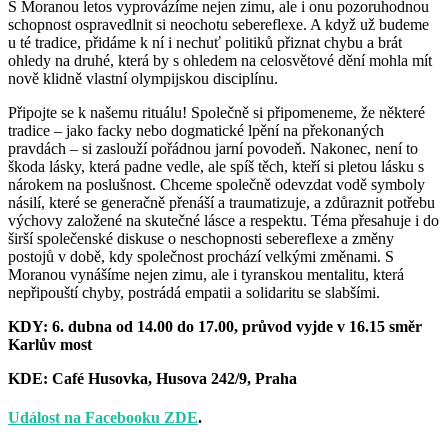
S Moranou letos vyprovázíme nejen zimu, ale i onu pozoruhodnou
letošní
schopnost ospravedlnit si neochotu sebereflexe. A když už budeme
Moranu
u té tradice, přidáme k ní i nechuť politiků přiznat chybu a brát
ohledy na druhé, která by s ohledem na celosvětové dění mohla mít
nově klidně vlastní olympijskou disciplínu.
Připojte se k našemu rituálu! Společně si připomeneme, že některé
tradice – jako facky nebo dogmatické lpění na překonaných
pravdách – si zaslouží pořádnou jarní povodeň. Nakonec, není to
škoda lásky, která padne vedle, ale spíš těch, kteří si pletou lásku s
nárokem na poslušnost. Chceme společně odevzdat vodě symboly
násilí, které se generačně přenáší a traumatizuje, a zdůraznit potřebu
výchovy založené na skutečné lásce a respektu. Téma přesahuje i do
širší společenské diskuse o neschopnosti sebereflexe a změny
postojů v době, kdy společnost prochází velkými změnami. S
Moranou vynášíme nejen zimu, ale i tyranskou mentalitu, která
nepřipouští chyby, postrádá empatii a solidaritu se slabšími.
KDY: 6. dubna od 14.00 do 17.00, průvod vyjde v 16.15 směr
Karlův most
KDE: Café Husovka,
Husova 242/9, Praha
Událost na Facebooku ZDE
.