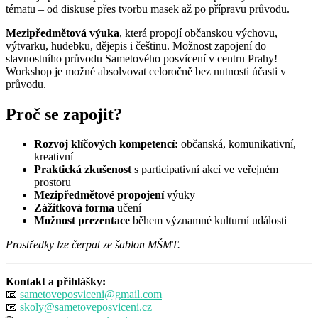
tématu – od diskuse přes tvorbu masek až po přípravu průvodu.
Mezipředmětová výuka
, která propojí občanskou výchovu,
výtvarku, hudebku, dějepis i češtinu. Možnost zapojení do
slavnostního průvodu Sametového posvícení v centru Prahy!
Workshop je možné absolvovat celoročně bez nutnosti účasti v
průvodu.
Proč se zapojit?
Rozvoj klíčových kompetencí:
občanská, komunikativní,
kreativní
Praktická zkušenost
s participativní akcí ve veřejném
prostoru
Mezipředmětové propojení
výuky
Zážitková forma
učení
Možnost prezentace
během významné kulturní události
Prostředky lze čerpat ze šablon MŠMT.
Kontakt a přihlášky:
📧
sametoveposviceni@gmail.com
📧
skoly@sametoveposviceni.cz