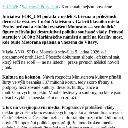
5.3.2026
/
Sametové Posvícení
/
Komentáře nejsou povolené
u
textu
Iniciativa FÓR_UM pořádá v neděli 8. března u příležitosti
s
dernisáže výstavy Umění Aktivismu v Galerii hlavního města
názvem
Prahy průvod a rituální vynášení Motorany — symbolické
Tisková
figury ztělesňující destruktivní politiku současné vlády. Průvod
zpráva:
startuje v 16.00 z Mariánského náměstí a míří na Karlův most,
Vynášen
kde bude Motorana spálena a vhozena do Vltavy.
Motoran
Vláda ANO, SPD a Motoristů schválila 5. ledna 2026 své
programové prohlášení. Přestože dokument slibuje „efektivní stát,
který šetří na sobě — ne na lidech“, praxe prvních měsíců hovoří
jinak:
Kultura na kolenou.
Návrh rozpočtu Ministerstva kultury přináší
škrty ve výši bezmála 337 milionů korun, tedy skoro třetiny z
podpory nezřizované kultury: divadla, hudby, tance a
multižánrových projektů. Mnohé festivaly a soubory, na které jsou
diváci zvyklí, se neuskuteční nebo zdraží.
Útok na veřejnoprávní média.
Programové prohlášení vlády
deklaruje zrušení koncesionářských poplatků a přesun financování
České televize a Českého rozhlasu do státního rozpočtu. Odborníci,
novináři i opoziční politici upozorňují, že tímto krokem média
veřejné služby ztrácejí finanční nezávislost a stávají se politicky