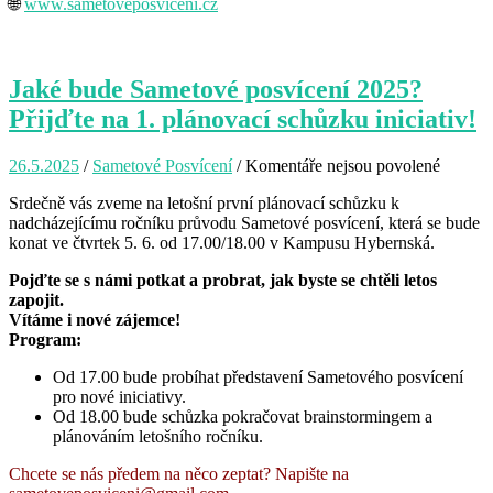
🌐
www.sametoveposviceni.cz
Jaké bude Sametové posvícení 2025?
Přijďte na 1. plánovací schůzku iniciativ!
26.5.2025
/
Sametové Posvícení
/
Komentáře nejsou povolené
u
textu
Srdečně vás zveme na letošní první plánovací schůzku k
s
nadcházejícímu ročníku průvodu Sametové posvícení, která se bude
názve
konat ve čtvrtek 5. 6. od 17.00/18.00 v Kampusu Hybernská.
Jaké
bude
Pojďte se s námi potkat a probrat, jak byste se chtěli letos
Sameto
zapojit.
posvíce
Vítáme i nové zájemce!
2025?
Program:
Přijďte
na
Od 17.00 bude probíhat představení Sametového posvícení
1.
pro nové iniciativy.
plánova
Od 18.00 bude schůzka pokračovat brainstormingem a
schůzk
plánováním letošního ročníku.
iniciati
Chcete se nás předem na něco zeptat? Napište na