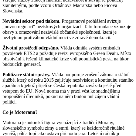
zranitelnými, podle vzoru Orbánova Maďarska nebo Ficova
Slovenska.
Nevládní sektor pod tlakem.
Programové prohlášení avizuje
„novou regulaci“ neziskových organizací. Tato formulace vzbuzuje
obavy z omezování nezávislé občanské společnosti, která je
nezbytnou protiváhou vládní moci ve zdravé demokracii.
Životní prostředí odepsáno.
Vláda odmítla systém emisních
povolenek ETS2 a požaduje revizi evropského Green Dealu. Místo
přispívání k řešení klimatické krize volí populistická gesta na úkor
budoucích generací.
Politizace státní správy.
Vláda podporuje zrušení zákona o státní
službě, který od roku 2015 zajišťuje nezávislost a kontinuitu státního
aparátu a k jehož přijetí se Česká republika zavázala ještě před
vstupem do EU. Nová norma má v praxi vést ke snadnějšímu
propouštění úředníků, pokud na něm budou mít zájem vládní
politici.
Co je Motorana?
Motorana je autorská figura vycházející z tradiční Morany,
slovanského symbolu zimy a smrti, který se každoročně rituálně
vynáší, pálí a topí jako oslava příchodu jara. Letošní ročník ji