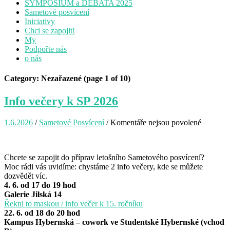
SYMPOSIUM a DEBATA 2025
Sametové posvícení
Iniciativy
Chci se zapojit!
My
Podpořte nás
o nás
Category: Nezařazené
(page 1 of 10)
Info večery k SP 2026
1.6.2026
/
Sametové Posvícení
/
Komentáře nejsou povolené
u
textu
s
názvem
Chcete se zapojit do příprav letošního Sametového posvícení?
Info
Moc rádi vás uvidíme: chystáme 2 info večery, kde se můžete
večery
dozvědět víc.
k
4. 6. od 17 do 19 hod
SP
Galerie Jilská 14
2026
Řekni to maskou / info večer k 15. ročníku
22. 6. od 18 do 20 hod
Kampus Hybernská – cowork ve Studentské Hybernské (vchod