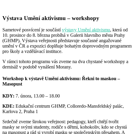
Výstava Umění aktivismu – workshopy
Sametové posvícení je součástí
výstavy Umění aktivismu
, která od
10. prosince do 8. března probíhá v Galerii hlavního města Prahy
(GHMP). Výstava veřejnosti představuje současné angažované
umění v ČR a expozici doplňuje bohatým doprovodným programem
pro školy a vzdělávací instituce.
V rámci tohoto programu vás zveme na dva chystané workshopy a
dernisáž v podobě vynášení Morany.
Workshop k výstavě Umění aktivismu: Řekni to maskou –
Masopust
KDY:
7. února, 13.00 – 18.00
KDE:
Edukační centrum GHMP, Colloredo-Mansfeldský palác,
Karlova 2, Praha 1
Srdečně zveme širokou veřejnost: pedagogy, kteří chtějí tvořit
masky se svými studenty, rodiče s dětmi, kohokoliv, kdo se chystá
na masopust a rád si vyrobí masku se společenským přesahem. A